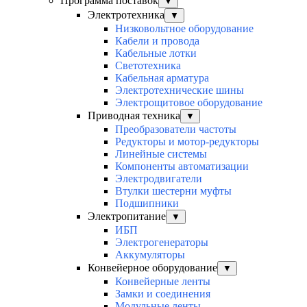
Программа поставок
▼
Электротехника
▼
Низковольтное оборудование
Кабели и провода
Кабельные лотки
Светотехника
Кабельная арматура
Электротехнические шины
Электрощитовое оборудование
Приводная техника
▼
Преобразователи частоты
Редукторы и мотор-редукторы
Линейные системы
Компоненты автоматизации
Электродвигатели
Втулки шестерни муфты
Подшипники
Электропитание
▼
ИБП
Электрогенераторы
Аккумуляторы
Конвейерное оборудование
▼
Конвейерные ленты
Замки и соединения
Модульные ленты