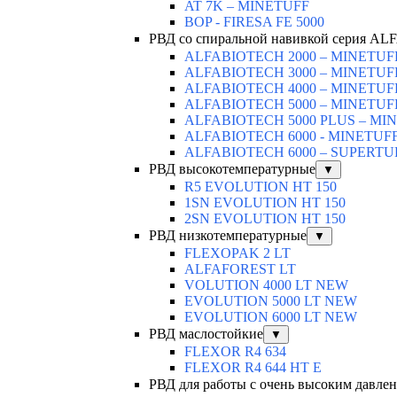
AT 7K – MINETUFF
BOP - FIRESA FE 5000
РВД со спиральной навивкой серия A
ALFABIOTECH 2000 – MINETUF
ALFABIOTECH 3000 – MINETUF
ALFABIOTECH 4000 – MINETUF
ALFABIOTECH 5000 – MINETUF
ALFABIOTECH 5000 PLUS – MI
ALFABIOTECH 6000 - MINETUF
ALFABIOTECH 6000 – SUPERTU
РВД высокотемпературные
▼
R5 EVOLUTION HT 150
1SN EVOLUTION HT 150
2SN EVOLUTION HT 150
РВД низкотемпературные
▼
FLEXOPAK 2 LT
ALFAFOREST LT
VOLUTION 4000 LT NEW
EVOLUTION 5000 LT NEW
EVOLUTION 6000 LT NEW
РВД маслостойкие
▼
FLEXOR R4 634
FLEXOR R4 644 HT E
РВД для работы с очень высоким давле