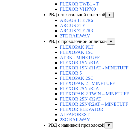
FLEXOR TWB1 - T
FLEXOR VHP700
РВД с текстильной оплеткой
▼
ARGUS 1TE /R6
ARGUS 2TЕ
ARGUS 3TE /R3
2TE RAILWAY
РВД с проволочной оплеткой
▼
FLEXOPAK PLT
FLEXOPAK 1SС
AT 3K - MINETUFF
FLEXOR 1SN /R1A
FLEXOR 1SN /R1AT - MINETUFF
FLEXOR 5
FLEXOPAK 2SС
FLEXOPAK 2 - MINETUFF
FLEXOR 2SN /R2A
FLEXOPAK 2 TWIN – MINETUFF
FLEXOR 2SN /R2AT
FLEXOR 2SN/R2AT – MINETUFF
FLEXOR ELEVATOR
ALFAFOREST
2SC RAILWAY
РВД с навивкой проволокой
▼