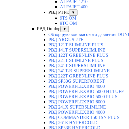
ALFAJET 210
ALFAJET 400
РВД PTFE
▼
9TS OM
9TC OM
РВД Dunlop
▼
Обзор рукавов высокого давления DU
РВД ARGUS 2TE
РВД 121T SLIMLINE PLUS
РВД 141T SUPERSLIMLINE
РВД 122T GREENLINE PLUS
РВД 221T SLIMLINE PLUS
РВД 241T SUPERSLIMLINE
РВД 241T-R SUPERSLIMLINE
РВД 222T GREENLINE PLUS
РВД SP33G SUPERFOREST
РВД POWERFLEXBIO 4000
РВД POWERFLEXBIO 5000 HI-TUFF
РВД POWERFLEXBIO 5000 PLUS
РВД POWERFLEXBIO 6000
РВД 241X SUPERSLIMLINE
РВД POWERFLEXBIO 4000
РВД СOMMANDER 150 1SN PLUS
РВД 261E HYPERCOLD
РВД SP33E HYPERCOLD