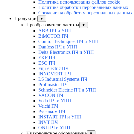
Политика использования файлов cookie
Политика обработки персональных данных
Согласие на обработку персональных данных
Продукция
▼
Преобразователи частоты
▼
ABB ПЧ и УПП
BiMOTOR ПЧ
Control Techniques ПЧ и УПП
Danfoss ПЧ и УПП
Delta Electronics ПЧ и УПП
EKF ПЧ
ESQ ПЧ
Fuji-electric ПЧ
INNOVERT ПЧ
LS Industrial Systems ПЧ
Profimaster ПЧ
Schneider Electric ПЧ и УПП
VACON ПЧ
Veda ПЧ и УПП
Veichi ПЧ
Русэлком ПЧ
INSTART ПЧ и УПП
INVT ПЧ
ONI ПЧ и УПП
Низковольтное оборудование
▼