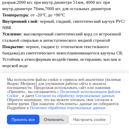
разрыв:2000 кгс при внутр.диаметре 51мм, 4000 кгс при
внутр.диаметре 76мм,7000 кгс для остальных диаметров
Температура:
от -20°C до +90°C
Внутренний слой:
черный, гладкий, синтетический каучук PVC/
NBR
Усиление:
высокопрочный синтетический корд со встроенной
стальной спиралью и антистатического медной стренгой
Покрытие:
черное, гладкое (с отпечатком текстильного
бандажа),из синтетического невоспламеняющегося каучука CR.
Устойчив к атмосферным воздействиям, истиранию, маслам и
морской воде
Мы используем файлы cookie и сервисы веб-аналитики (включая
Характеристик
и н
апорных рукавов для подачи
Яндекс.Метрику) для улучшения работы сайта и анализа
посещаемости. Продолжая использовать сайт или нажимая
и всасывания нефтепродуктов и буровых грязей
«Принять», вы соглашаетесь с
Политикой использования файлов
Cookie
, и даете
Согласие на обработку персональных данных
.
PL FUEL SD 20 ivg colbachini
Обратите внимание, что вы можете отозвать свое согласие в
любое время. При нажатии «Отклонить» данные не собираются.
Подробнее в
Политике обработки персональных данных
.
Принять все
Отклонить
Настроить cookie
Назад к содержимому