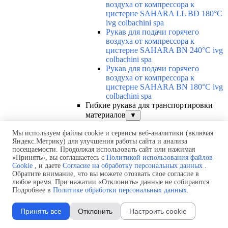
воздуха от компрессора к
цистерне SAHARA LL BD 180°C
ivg colbachini spa
Рукав для подачи горячего
воздуха от компрессора к
цистерне SAHARA BN 240°C ivg
colbachini spa
Рукав для подачи горячего
воздуха от компрессора к
цистерне SAHARA BN 180°C ivg
colbachini spa
Гибкие рукава для транспортировки
материалов
▼
Обзор гибких рукавов для
Мы используем файлы cookie и сервисы веб-аналитики (включая
транспортировки материалов
Яндекс.Метрику) для улучшения работы сайта и анализа
Напорно-всасывающий рукав
посещаемости. Продолжая использовать сайт или нажимая
для абразивных материалов
«Принять», вы соглашаетесь с
Политикой использования файлов
VOLGA ivg colbachini spa
Cookie
, и даете
Согласие на обработку персональных данных
.
Пескоструйный рукав ORINOCO
Обратите внимание, что вы можете отозвать свое согласие в
HP ivg colbachini spa
любое время. При нажатии «Отклонить» данные не собираются.
Пескоструйный рукав ORINOCO
Подробнее в
Политике обработки персональных данных
.
ivg colbachini spa
Рукав для абразивной очистки
Принять все
Отклонить
Настроить cookie
поверхности при помощи сухого
льда DRY ICE ivg colbachini spa