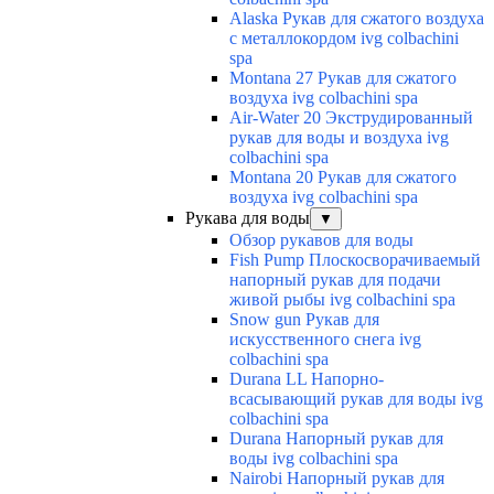
Alaska Рукав для сжатого воздуха
с металлокордом ivg colbachini
spa
Montana 27 Рукав для сжатого
воздуха ivg colbachini spa
Air-Water 20 Экструдированный
рукав для воды и воздуха ivg
colbachini spa
Montana 20 Рукав для сжатого
воздуха ivg colbachini spa
Рукава для воды
▼
Обзор рукавов для воды
Fish Pump Плоскосворачиваемый
напорный рукав для подачи
живой рыбы ivg colbachini spa
Snow gun Рукав для
искусственного снега ivg
colbachini spa
Durana LL Напорно-
всасывающий рукав для воды ivg
colbachini spa
Durana Напорный рукав для
воды ivg colbachini spa
Nairobi Напорный рукав для