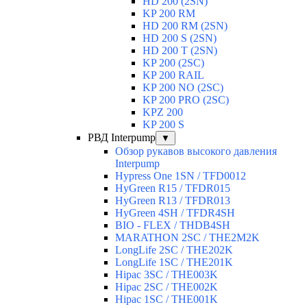
HD 200 (2SN)
KP 200 RM
HD 200 RM (2SN)
HD 200 S (2SN)
HD 200 T (2SN)
KP 200 (2SC)
KP 200 RAIL
KP 200 NO (2SC)
KP 200 PRO (2SC)
KPZ 200
KP 200 S
РВД Interpump
▼
Обзор рукавов высокого давления
Interpump
Hypress One 1SN / TFD0012
HyGreen R15 / TFDR015
HyGreen R13 / TFDR013
HyGreen 4SH / TFDR4SH
BIO - FLEX / THDB4SH
MARATHON 2SC / THE2M2K
LongLife 2SC / THE202K
LongLife 1SC / THE201K
Hipac 3SC / THE003K
Hipac 2SC / THE002K
Hipac 1SC / THE001K