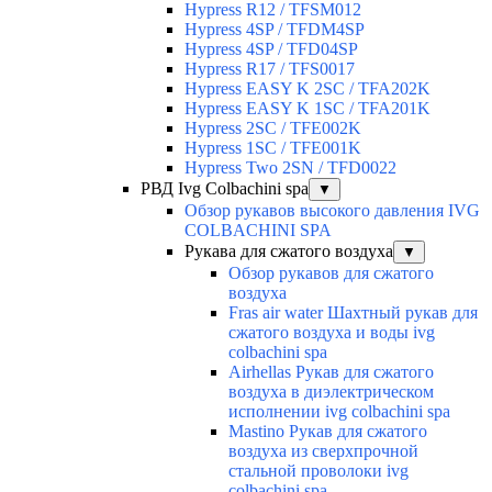
Hypress R12 / TFSM012
Hypress 4SP / TFDM4SP
Hypress 4SP / TFD04SP
Hypress R17 / TFS0017
Hypress EASY K 2SC / TFA202K
Hypress EASY K 1SC / TFA201K
Hypress 2SC / TFE002K
Hypress 1SC / TFE001K
Hypress Two 2SN / TFD0022
РВД Ivg Colbachini spa
▼
Обзор рукавов высокого давления IVG
COLBACHINI SPA
Рукава для сжатого воздуха
▼
Обзор рукавов для сжатого
воздуха
Fras air water Шахтный рукав для
сжатого воздуха и воды ivg
colbachini spa
Airhellas Рукав для сжатого
воздуха в диэлектрическом
исполнении ivg colbachini spa
Mastino Рукав для сжатого
воздуха из сверхпрочной
стальной проволоки ivg
colbachini spa