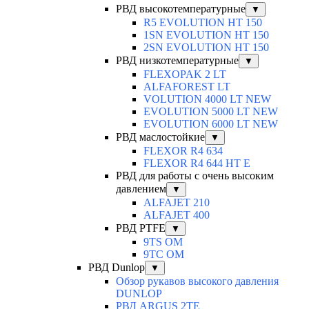
РВД высокотемпературные
▼
R5 EVOLUTION HT 150
1SN EVOLUTION HT 150
2SN EVOLUTION HT 150
РВД низкотемпературные
▼
FLEXOPAK 2 LT
ALFAFOREST LT
VOLUTION 4000 LT NEW
EVOLUTION 5000 LT NEW
EVOLUTION 6000 LT NEW
РВД маслостойкие
▼
FLEXOR R4 634
FLEXOR R4 644 HT E
РВД для работы с очень высоким
давлением
▼
ALFAJET 210
ALFAJET 400
РВД PTFE
▼
9TS OM
9TC OM
РВД Dunlop
▼
Обзор рукавов высокого давления
DUNLOP
РВД ARGUS 2TE