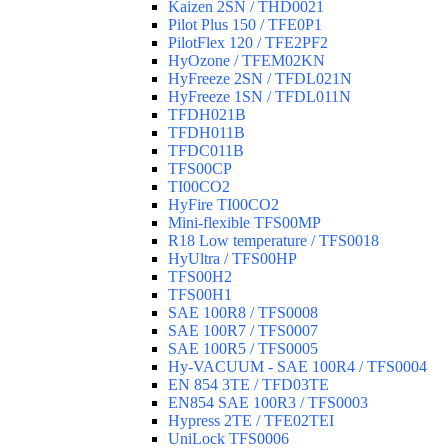
Kaizen 2SN / THD0021
Pilot Plus 150 / TFE0P1
PilotFlex 120 / TFE2PF2
HyOzone / TFEM02KN
HyFreeze 2SN / TFDL021N
HyFreeze 1SN / TFDL011N
TFDH021B
TFDH011B
TFDC011B
TFS00CP
TI00CO2
HyFire TI00CO2
Mini-flexible TFS00MP
R18 Low temperature / TFS0018
HyUltra / TFS00HP
TFS00H2
TFS00H1
SAE 100R8 / TFS0008
SAE 100R7 / TFS0007
SAE 100R5 / TFS0005
Hy-VACUUM - SAE 100R4 / TFS0004
EN 854 3TE / TFD03TE
EN854 SAE 100R3 / TFS0003
Hypress 2TE / TFE02TEI
UniLock TFS0006