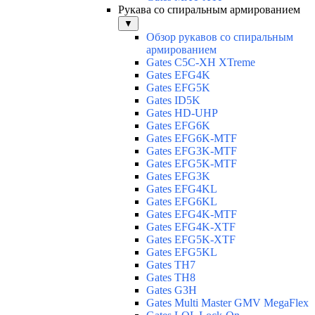
Рукава со спиральным армированием
▼
Обзор рукавов со спиральным
армированием
Gates C5C-XH XTreme
Gates EFG4K
Gates EFG5K
Gates ID5K
Gates HD-UHP
Gates EFG6K
Gates EFG6K-MTF
Gates EFG3K-MTF
Gates EFG5K-MTF
Gates EFG3K
Gates EFG4KL
Gates EFG6KL
Gates EFG4K-MTF
Gates EFG4K-XTF
Gates EFG5K-XTF
Gates EFG5KL
Gates TH7
Gates TH8
Gates G3H
Gates Multi Master GMV MegaFlex