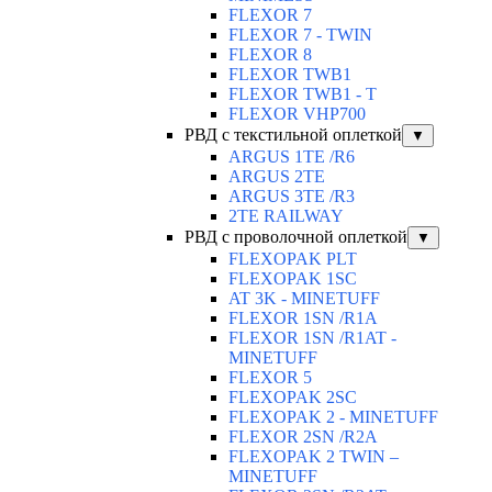
FLEXOR 7
FLEXOR 7 - TWIN
FLEXOR 8
FLEXOR TWB1
FLEXOR TWB1 - T
FLEXOR VHP700
РВД с текстильной оплеткой
▼
ARGUS 1TE /R6
ARGUS 2TЕ
ARGUS 3TE /R3
2TE RAILWAY
РВД с проволочной оплеткой
▼
FLEXOPAK PLT
FLEXOPAK 1SС
AT 3K - MINETUFF
FLEXOR 1SN /R1A
FLEXOR 1SN /R1AT -
MINETUFF
FLEXOR 5
FLEXOPAK 2SС
FLEXOPAK 2 - MINETUFF
FLEXOR 2SN /R2A
FLEXOPAK 2 TWIN –
MINETUFF