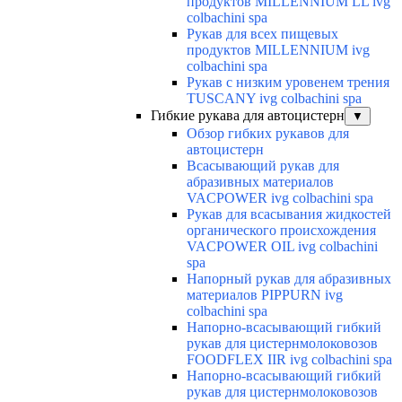
продуктов MILLENNIUM LL ivg
colbachini spa
Рукав для всех пищевых
продуктов MILLENNIUM ivg
colbachini spa
Рукав с низким уровенем трения
TUSCANY ivg colbachini spa
Гибкие рукава для автоцистерн
▼
Обзор гибких рукавов для
автоцистерн
Всасывающий рукав для
абразивных материалов
VACPOWER ivg colbachini spa
Рукав для всасывания жидкостей
органического происхождения
VACPOWER OIL ivg colbachini
spa
Напорный рукав для абразивных
материалов PIPPURN ivg
colbachini spa
Напорно-всасывающий гибкий
рукав для цистернмолоковозов
FOODFLEX IIR ivg colbachini spa
Напорно-всасывающий гибкий
рукав для цистернмолоковозов