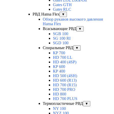
Gates LOL Lock-On
Gates GTH
Gates RLC
РВД Hansa Flex
▼
Обзор рукавов высокого давления
Hansa Flex
Всасывающие РВД
▼
SGB 100
SG 100 RI
SGD 100
Спиральные РВД
▼
КР 700
HD 700 LL
HD 400 (4SP)
КР 600
КР 400
HD 500 (4SН)
HD 600 (R13)
HD 700 (R15)
HD 700 PRO
HD 800
HD 700 PLUS
Термопластичные РВД
▼
NY 100
NYZ 100