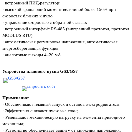
·
встроенный ПИД-регулятор;
·
высокий вращающий момент величиной более 150% при
скоростях близких к нулю;
·
управление скоростью с обратной связью;
·
встроенный интерфейс RS-485 (внутренний протокол, протокол
MODBUS RTU);
·
автоматическая регулировка напряжения, автоматическая
энергосберегающая функция;
·
аналоговые выходы 4–20 мА
.
Устройства плавного пуска GS3/GS7
Применение:
·
Обеспечивают плавный запуск и останов
электродвигателя;
·
Эффективно снижают пусковые токи;
·
Уменьшают механическую нагрузку на эле
менты приводного
механизма;
·
Устройство обеспечивает защиту от сниже
ния напряжения,