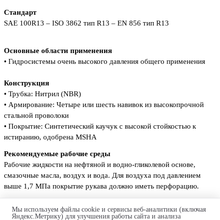
Стандарт
SAE 100R13 – ISO 3862 тип R13 –
EN 856 тип R13
Основные области применения
•
Гидросистемы очень высокого давления общего при
менения
Конструкция
•
Трубка:
Нитрил (NBR)
•
Армирование:
Четыре или шесть навивок из высокопрочной
стальной проволоки
•
Покрытие:
Синтетический каучук с высокой стой
костью к
истиранию, одобрена MSHA
Рекомендуемые рабочие среды
Рабочие жидкости на нефтяной и водно-гликолевой основе,
смазочные масла, воздух и вода. Для воздуха под давлением
выше 1,7 МПа покрытие рукава должно иметь перфорацию.
Технические характеристики рукавов Parker 782TC
:
Мы используем файлы cookie и сервисы веб-аналитики (включая
Яндекс.Метрику) для улучшения работы сайта и анализа