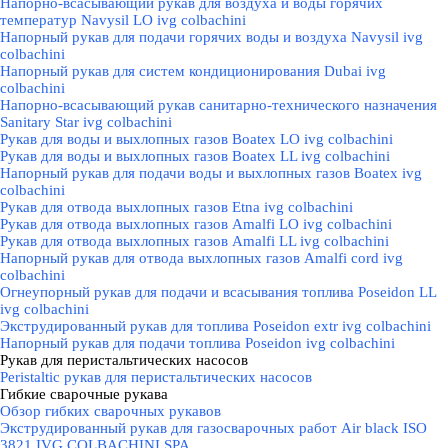
Напорно-всасывающий рукав для воздуха и воды горячих
температур Navysil LO ivg colbachini
Напорный рукав для подачи горячих воды и воздуха Navysil ivg
colbachini
Напорный рукав для систем кондиционирования Dubai ivg
colbachini
Напорно-всасывающий рукав санитарно-технического назначения
Sanitary Star ivg colbachini
Рукав для воды и выхлопных газов Boatex LO ivg colbachini
Рукав для воды и выхлопных газов Boatex LL ivg colbachini
Напорный рукав для подачи воды и выхлопных газов Boatex ivg
colbachini
Рукав для отвода выхлопных газов Etna ivg colbachini
Рукав для отвода выхлопных газов Amalfi LO ivg colbachini
Рукав для отвода выхлопных газов Amalfi LL ivg colbachini
Напорный рукав для отвода выхлопных газов Amalfi cord ivg
colbachini
Огнеупорный рукав для подачи и всасывания топлива Poseidon LL
ivg colbachini
Экструдированный рукав для топлива Poseidon extr ivg colbachini
Напорный рукав для подачи топлива Poseidon ivg colbachini
Рукав для перистальтических насосов
▼
Peristaltic рукав для перистальтических насосов
Гибкие сварочные рукава
▼
Обзор гибких сварочных рукавов
Экструдированный рукав для газосварочных работ Air black ISO
3821 IVG COLBACHINI SPA