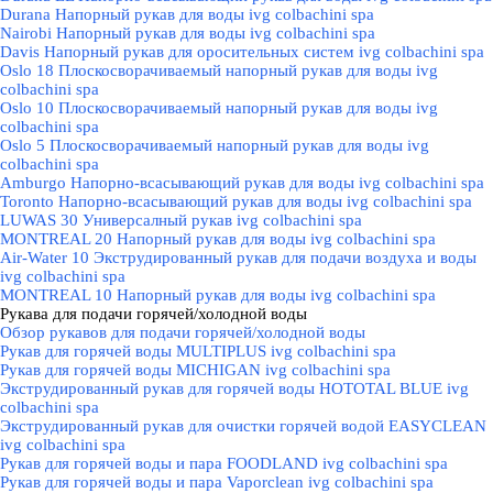
Durana Напорный рукав для воды ivg colbachini spa
Nairobi Напорный рукав для воды ivg colbachini spa
Davis Напорный рукав для оросительных систем ivg colbachini spa
Oslo 18 Плоскосворачиваемый напорный рукав для воды ivg
colbachini spa
Oslo 10 Плоскосворачиваемый напорный рукав для воды ivg
colbachini spa
Oslo 5 Плоскосворачиваемый напорный рукав для воды ivg
colbachini spa
Amburgo Напорно-всасывающий рукав для воды ivg colbachini spa
Toronto Напорно-всасывающий рукав для воды ivg colbachini spa
LUWAS 30 Универсалный рукав ivg colbachini spa
MONTREAL 20 Напорный рукав для воды ivg colbachini spa
Air-Water 10 Экструдированный рукав для подачи воздуха и воды
ivg colbachini spa
MONTREAL 10 Напорный рукав для воды ivg colbachini spa
Рукава для подачи горячей/холодной воды
▼
Обзор рукавов для подачи горячей/холодной воды
Рукав для горячей воды MULTIPLUS ivg colbachini spa
Рукав для горячей воды MICHIGAN ivg colbachini spa
Экструдированный рукав для горячей воды HOTOTAL BLUE ivg
colbachini spa
Экструдированный рукав для очистки горячей водой EASYCLEAN
ivg colbachini spa
Рукав для горячей воды и пара FOODLAND ivg colbachini spa
Рукав для горячей воды и пара Vaporclean ivg colbachini spa