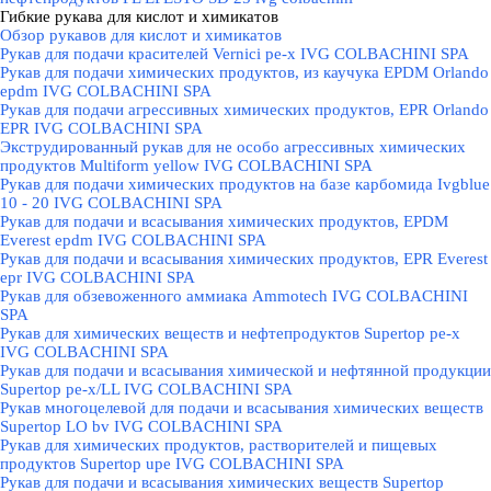
Гибкие рукава для кислот и химикатов
▼
Обзор рукавов для кислот и химикатов
Рукав для подачи красителей Vernici pe-x IVG COLBACHINI SPA
Рукав для подачи химических продуктов, из каучука EPDM Orlando
epdm IVG COLBACHINI SPA
Рукав для подачи агрессивных химических продуктов, EPR Orlando
EPR IVG COLBACHINI SPA
Экструдированный рукав для не особо агрессивных химических
продуктов Multiform yellow IVG COLBACHINI SPA
Рукав для подачи химических продуктов на базе карбомида Ivgblue
10 - 20 IVG COLBACHINI SPA
Рукав для подачи и всасывания химических продуктов, EPDM
Everest epdm IVG COLBACHINI SPA
Рукав для подачи и всасывания химических продуктов, EPR Everest
epr IVG COLBACHINI SPA
Рукав для обзевоженного аммиака Ammotech IVG COLBACHINI
SPA
Рукав для химических веществ и нефтепродуктов Supertop pe-x
IVG COLBACHINI SPA
Рукав для подачи и всасывания химической и нефтянной продукции
Supertop pe-x/LL IVG COLBACHINI SPA
Рукав многоцелевой для подачи и всасывания химических веществ
Supertop LO bv IVG COLBACHINI SPA
Рукав для химических продуктов, растворителей и пищевых
продуктов Supertop upe IVG COLBACHINI SPA
Рукав для подачи и всасывания химических веществ Supertop