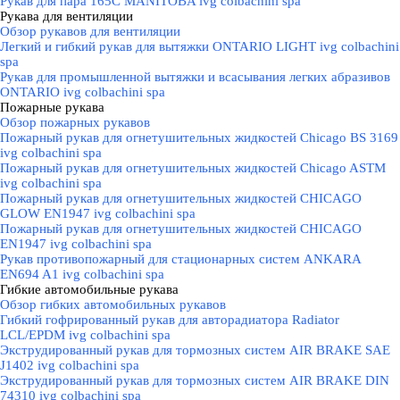
Рукав для пара 165C MANITOBA ivg colbachini spa
Рукава для вентиляции
▼
Обзор рукавов для вентиляции
Легкий и гибкий рукав для вытяжки ONTARIO LIGHT ivg colbachini
spa
Рукав для промышленной вытяжки и всасывания легких абразивов
ONTARIO ivg colbachini spa
Пожарные рукава
▼
Обзор пожарных рукавов
Пожарный рукав для огнетушительных жидкостей Chicago BS 3169
ivg colbachini spa
Пожарный рукав для огнетушительных жидкостей Chicago ASTM
ivg colbachini spa
Пожарный рукав для огнетушительных жидкостей CHICAGO
GLOW EN1947 ivg colbachini spa
Пожарный рукав для огнетушительных жидкостей CHICAGO
EN1947 ivg colbachini spa
Рукав противопожарный для стационарных систем ANKARA
EN694 A1 ivg colbachini spa
Гибкие автомобильные рукава
▼
Обзор гибких автомобильных рукавов
Гибкий гофрированный рукав для авторадиатора Radiator
LCL/EPDM ivg colbachini spa
Экструдированный рукав для тормозных систем AIR BRAKE SAE
J1402 ivg colbachini spa
Экструдированный рукав для тормозных систем AIR BRAKE DIN
74310 ivg colbachini spa