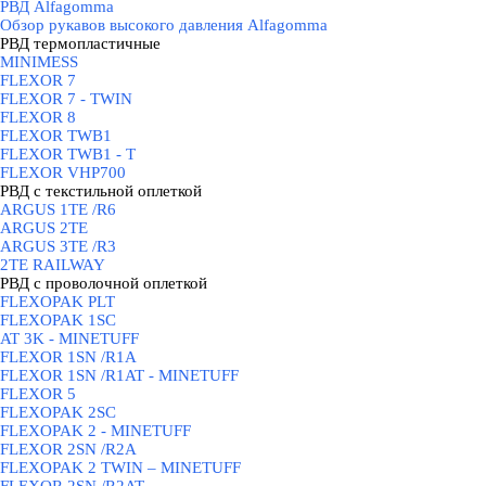
РВД Alfagomma
▼
Обзор рукавов высокого давления Alfagomma
РВД термопластичные
▼
MINIMESS
FLEXOR 7
FLEXOR 7 - TWIN
FLEXOR 8
FLEXOR TWB1
FLEXOR TWB1 - T
FLEXOR VHP700
РВД с текстильной оплеткой
▼
ARGUS 1TE /R6
ARGUS 2TЕ
ARGUS 3TE /R3
2TE RAILWAY
РВД с проволочной оплеткой
▼
FLEXOPAK PLT
FLEXOPAK 1SС
AT 3K - MINETUFF
FLEXOR 1SN /R1A
FLEXOR 1SN /R1AT - MINETUFF
FLEXOR 5
FLEXOPAK 2SС
FLEXOPAK 2 - MINETUFF
FLEXOR 2SN /R2A
FLEXOPAK 2 TWIN – MINETUFF