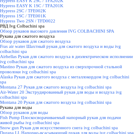
Hypress EASY K 2SC / TFA202K
Hypress EASY K 1SC / TFA201K
Hypress 2SC / TFE002K
Hypress 1SC / TFE001K
Hypress Two 2SN / TFD0022
РВД Ivg Colbachini spa
▼
Обзор рукавов высокого давления IVG COLBACHINI SPA
Рукава для сжатого воздуха
▼
Обзор рукавов для сжатого воздуха
Fras air water Шахтный рукав для сжатого воздуха и воды ivg
colbachini spa
Airhellas Рукав для сжатого воздуха в диэлектрическом исполнении
ivg colbachini spa
Mastino Рукав для сжатого воздуха из сверхпрочной стальной
проволоки ivg colbachini spa
Alaska Рукав для сжатого воздуха с металлокордом ivg colbachini
spa
Montana 27 Рукав для сжатого воздуха ivg colbachini spa
Air-Water 20 Экструдированный рукав для воды и воздуха ivg
colbachini spa
Montana 20 Рукав для сжатого воздуха ivg colbachini spa
Рукава для воды
▼
Обзор рукавов для воды
Fish Pump Плоскосворачиваемый напорный рукав для подачи
живой рыбы ivg colbachini spa
Snow gun Рукав для искусственного снега ivg colbachini spa
Durana LL Напорно-всасывающий рукав для воды ivg colbachini spa