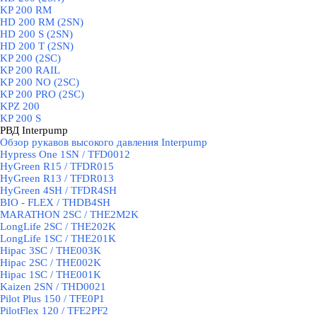
KP 200 RM
HD 200 RM (2SN)
HD 200 S (2SN)
HD 200 T (2SN)
KP 200 (2SC)
KP 200 RAIL
KP 200 NO (2SC)
KP 200 PRO (2SC)
KPZ 200
KP 200 S
РВД Interpump
▼
Обзор рукавов высокого давления Interpump
Hypress One 1SN / TFD0012
HyGreen R15 / TFDR015
HyGreen R13 / TFDR013
HyGreen 4SH / TFDR4SH
BIO - FLEX / THDB4SH
MARATHON 2SC / THE2M2K
LongLife 2SC / THE202K
LongLife 1SC / THE201K
Hipac 3SC / THE003K
Hipac 2SC / THE002K
Hipac 1SC / THE001K
Kaizen 2SN / THD0021
Pilot Plus 150 / TFE0P1
PilotFlex 120 / TFE2PF2