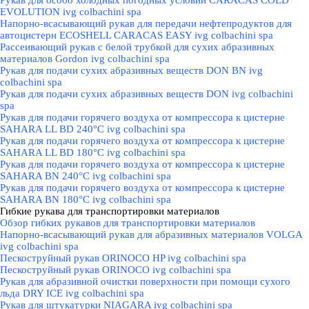
Рукав для особо холодных погодных условий CARACAS COLD
EVOLUTION ivg colbachini spa
Напорно-всасывающий рукав для передачи нефтепродуктов для
автоцистерн ECOSHELL CARACAS EASY ivg colbachini spa
Рассеивающий рукав с белой трубкой для сухих абразивных
материалов Gordon ivg colbachini spa
Рукав для подачи сухих абразивных веществ DON BN ivg
colbachini spa
Рукав для подачи сухих абразивных веществ DON ivg colbachini
spa
Рукав для подачи горячего воздуха от компрессора к цистерне
SAHARA LL BD 240°C ivg colbachini spa
Рукав для подачи горячего воздуха от компрессора к цистерне
SAHARA LL BD 180°C ivg colbachini spa
Рукав для подачи горячего воздуха от компрессора к цистерне
SAHARA BN 240°C ivg colbachini spa
Рукав для подачи горячего воздуха от компрессора к цистерне
SAHARA BN 180°C ivg colbachini spa
Гибкие рукава для транспортировки материалов
▼
Обзор гибких рукавов для транспортировки материалов
Напорно-всасывающий рукав для абразивных материалов VOLGA
ivg colbachini spa
Пескоструйный рукав ORINOCO HP ivg colbachini spa
Пескоструйный рукав ORINOCO ivg colbachini spa
Рукав для абразивной очистки поверхности при помощи сухого
льда DRY ICE ivg colbachini spa
Рукав для штукатурки NIAGARA ivg colbachini spa