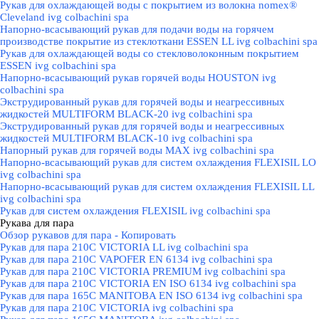
Рукав для охлаждающей воды с покрытием из волокна nomex®
Cleveland ivg colbachini spa
Напорно-всасывающий рукав для подачи воды на горячем
производстве покрытие из стеклоткани ESSEN LL ivg colbachini spa
Рукав для охлаждающей воды со стекловолоконным покрытием
ESSEN ivg colbachini spa
Напорно-всасывающий рукав горячей воды HOUSTON ivg
colbachini spa
Экструдированный рукав для горячей воды и неагрессивных
жидкостей MULTIFORM BLACK-20 ivg colbachini spa
Экструдированный рукав для горячей воды и неагрессивных
жидкостей MULTIFORM BLACK-10 ivg colbachini spa
Напорный рукав для горячей воды MAX ivg colbachini spa
Напорно-всасывающий рукав для систем охлаждения FLEXISIL LO
ivg colbachini spa
Напорно-всасывающий рукав для систем охлаждения FLEXISIL LL
ivg colbachini spa
Рукав для систем охлаждения FLEXISIL ivg colbachini spa
Рукава для пара
▼
Обзор рукавов для пара - Копировать
Рукав для пара 210C VICTORIA LL ivg colbachini spa
Рукав для пара 210C VAPOFER EN 6134 ivg colbachini spa
Рукав для пара 210C VICTORIA PREMIUM ivg colbachini spa
Рукав для пара 210C VICTORIA EN ISO 6134 ivg colbachini spa
Рукав для пара 165C MANITOBA EN ISO 6134 ivg colbachini spa
Рукав для пара 210C VICTORIA ivg colbachini spa