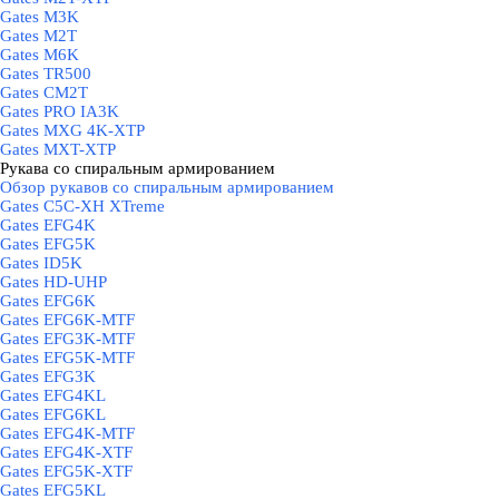
Gates M3K
Gates M2T
Gates M6K
Gates TR500
Gates CM2T
Gates PRO IA3K
Gates MXG 4K-XTP
Gates MXT-XTP
Рукава со спиральным армированием
▼
Обзор рукавов со спиральным армированием
Gates C5C-XH XTreme
Gates EFG4K
Gates EFG5K
Gates ID5K
Gates HD-UHP
Gates EFG6K
Gates EFG6K-MTF
Gates EFG3K-MTF
Gates EFG5K-MTF
Gates EFG3K
Gates EFG4KL
Gates EFG6KL
Gates EFG4K-MTF
Gates EFG4K-XTF
Gates EFG5K-XTF
Gates EFG5KL