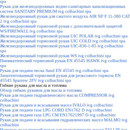
spa
Рукав для железнодорожных водно-санитарных канализационных
систем SANITARY PREMIUM ivg colbachini spa
Железнодорожный рукав для сжатого воздуха AIR NF F 11-380 CAT
2 ivg colbachini spa
Железнодорожный тормозной рукав с дополнительной защитой
WS/FIREWALL ivg colbachini spa
Железнодорожный тормозной рукав UIC POLAR ivg colbachini spa
Железнодорожный тормозной рукав UIC COLD ivg colbachini spa
Железнодорожный тормозной рукав UIC-830-1-85 ivg colbachini
spa
Железнодорожный тормозной рукав WS ivg colbachini spa
Пневматический тормозной рукав EN 45545 HAWK ivg colbachini
spa
Рукав для подачи песка Sand EN 45545 ivg colbachini spa
Запатентованный тормозной рукав для рельсового тормоза EN
45545 Sparrow 2FV ivg colbachini spa
Гибкие рукава для масла и топлива
▼
Обзор гибких рукавов для масла и топлива
Рукав для подачи гидравлического масла COMPRESSOR ivg
colbachini
Рукав для подачи и всасывания масел IVALO ivg colbachini
Рукав для подачи газа LPG CORD EN1762 D ivg colbachini
Рукав для подачи газа LPG CM EN17621997 D ivg colbachini
Рукав для подачи и всасывания гидравлических масел MALMO ivg
colbachini
Напорно-всасывющий рукав для гидравличесих масел TALLIN ivg