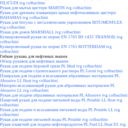
FILICUDI ivg colbachini
Рукав для мытья цистерн MARTIN ivg colbachini
Рукав для дренажа плавающих крыш нефтеналивных цистерн
BAHAMAS ivg colbachini
Рукав для битума с металлическим укреплением BITUMENFLEX
ivg colbachini
Рукав для доков MARSHALL ivg colbachini
Бункеровочный рукав по норме EN 1765 BS 1435 TRANSOIL ivg
colbachini
Бункеровочный рукав по норме EN 1765 ROTTERDAM ivg
colbachini
Гибкие рукава для нефтяных вышек
▼
Обзор рукавов для нефтяных вышек
Рукав для подачи буровой грязи PL Mud ivg colbachini
Рукав для подачи строительного раствора PL Grout ivg colbachini
Плаврукав для подачи и всасывания абразивных материалов PL
Abrasive LL float ivg colbachini
Напорно-всасывающий рукав для абразивных материалов PL
Abrasive LL ivg colbachini
Рукав для подачи абразивных материалов PL Abrasive ivg colbachini
Плавучий рукав для подачи питьевой воды PL Potable LL float ivg
colbachini
Рукав для подачи и всасывания питьевой воды PL Potable LL ivg
colbachini
Рукав для подачи питьевой воды PL Potable ivg colbachini
Рукав плавучий для подачи нефтепродуктов PL Fuel LL float D1 ivg