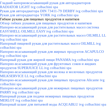
Гладкий напорновсасывающий рукав для авторадиаторов
RADIATOR LIGHT ivg colbachini spa
Рукав для авторадиатора DIN 73411-79 DERBY ivg colbachini spa
Рукав для авторадиатора YORK ivg colbachini spa
Гибкие рукава для пищевых продуктов и напитков
▼
Обзор гибких рукавов для пищевых продуктов и напитков
Напорно-всасывающий рукав для растительных масел система
EASYSHELL OILMILL EASY ivg colbachini spa
Напорно-всасывающий рукав для растительных масел OILMILL LL
ivg colbachini spa
Напорный пищевой рукав для растительных масел OILMILL ivg
colbachini spa
Напорно-всасывающий рукав для жирных продуктов ACAPULCO
ivg colbachini spa
Напорный рукав для жирной пищи PANAMA ivg colbachini spa
Напорно-всасывающий рукав для фруктовых соков и жидких
продуктов SUPERJUICE LL ivg colbachini spa
Напорно-всасывающий рукав для молока и молочных продуктов
MILKSERVICE LL ivg colbachini spa
Напорно-всасывающий рукав для пищевых продуктов Alicante ivg
colbachini spa
Напорно-всасывающий рукав для нежирных пищевых продуктов
PARRY ivg colbachini spa
Напорный рукав для подачи нежирных пищевых продуктов
MERLOT ivg colbachini spa
Напорный шланг для питьевой воды ACQUABLU ivg colbachini spa