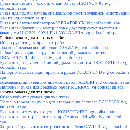
Рукав для бетона 4 слоя из стали 85 bar SHANNON 85 ivg
colbachini spa
Рукав для подачи бетона специальной противоударной конструкции
AVON ivg colbachini spa
Рукав для бетоновибраторов VIBRATOR CM ivg colbachini spa
Рукав для абразивных материалов с двустворчатыми муфтами
фланцами UNI EN 1092 1 PN1 VOLGA FRA ivg colbachini spa
Гибкие рукава для дражных работ
▼
Обзор рукавов для дражных работ
Дражный всасывающий рукав DRAWA ivg colbachini spa
Гибкий рукав для разгрузочных линий дражных систем
DRAGASTEEL LIGHT TI ivg colbachini spa
Рукав для разгрузочных линий дражных систем DRAGASTEEL ivg
colbachini spa
Напорно-всасывающий дражный рукав VOLGA OND ivg colbachini
spa
Всасывающий рукав для дражных работ ALBERT ivg colbachini spa
Напорный рукав для дражных работ MURRAY ivg colbachini spa
Гибкие рукава для ж/д путей
▼
Обзор гибких рукавов для ж/д путей
Железнодорожный рукав для отстранения балласта RAILFLEX ivg
colbachini spa
Рукав для систем охлаждения HOUSTON/PET ivg colbachini spa
Рукав для пантографного токоприёмника UNI 4882 ivg colbachini
spa
Защитный рукав для электрического кабеля CAVI 99 ivg colbachini