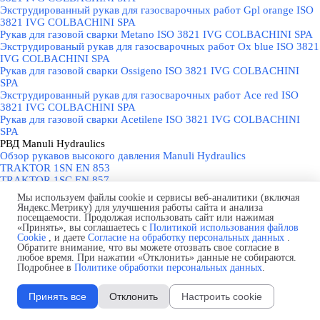
Экструдированный рукав для газосварочных работ Gpl orange ISO
3821 IVG COLBACHINI SPA
Рукав для газовой сварки Metano ISO 3821 IVG COLBACHINI SPA
Экструдированый рукав для газосварочных работ Ox blue ISO 3821
IVG COLBACHINI SPA
Рукав для газовой сварки Ossigeno ISO 3821 IVG COLBACHINI
SPA
Экструдированный рукав для газосварочных работ Ace red ISO
3821 IVG COLBACHINI SPA
Рукав для газовой сварки Acetilene ISO 3821 IVG COLBACHINI
SPA
РВД Manuli Hydraulics
▼
Обзор рукавов высокого давления Manuli Hydraulics
TRAKTOR 1SN EN 853
TRAKTOR 1SС EN 857
TRAKTOR 2SN EN 853
Мы используем файлы cookie и сервисы веб-аналитики (включая
TRAKTOR 2SС EN 857
Яндекс.Метрику) для улучшения работы сайта и анализа
TRAKTOR 4SP EN 856
посещаемости. Продолжая использовать сайт или нажимая
«Принять», вы соглашаетесь с
Политикой использования файлов
TRAKTOR 4SH EN 856
Cookie
, и даете
Согласие на обработку персональных данных
.
РВД Net Flex
▼
Обратите внимание, что вы можете отозвать свое согласие в
Обзор рукавов высокого давления NetFlex
любое время. При нажатии «Отклонить» данные не собираются.
РВД Parker
▼
Подробнее в
Политике обработки персональных данных
.
Обзор рукавов высокого давления Parker
Рукава низкого давления Push-Lok
▼
Принять все
Отклонить
Настроить cookie
Parker 801Plus Push-Lok Plus
Parker 804 Push-Lok