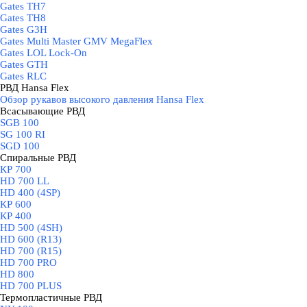
Gates TH7
Gates TH8
Gates G3H
Gates Multi Master GMV MegaFlex
Gates LOL Lock-On
Gates GTH
Gates RLC
РВД Hansa Flex
▼
Обзор рукавов высокого давления Hansa Flex
Всасывающие РВД
▼
SGB 100
SG 100 RI
SGD 100
Спиральные РВД
▼
КР 700
HD 700 LL
HD 400 (4SP)
КР 600
КР 400
HD 500 (4SН)
HD 600 (R13)
HD 700 (R15)
HD 700 PRO
HD 800
HD 700 PLUS
Термопластичные РВД
▼