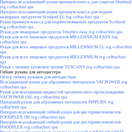
Напорно-всасывающий рукав премиум-класса для спиртов Shetland
ivg colbachini spa
Напорно-всасывающий рукав премиум-класса для подачи
нежирных продуктов Scotland LL ivg colbachini spa
Рукав премиум-класса для подачи нежирных продуктов Scotland
ivg colbachini spa
Рукав для нежирных продуктов Vinoflex easy ivg colbachini spa
Рукав для всех пищевых продуктов MILLENNIUM EASY ivg
colbachini spa
Рукав для всех пищевых продуктов MILLENNIUM LL ivg colbachini
spa
Рукав для всех пищевых продуктов MILLENNIUM ivg colbachini
spa
Рукав с низким уровенем трения TUSCANY ivg colbachini spa
Гибкие рукава для автоцистерн
▼
Обзор гибких рукавов для автоцистерн
Всасывающий рукав для абразивных материалов VACPOWER ivg
colbachini spa
Рукав для всасывания жидкостей органического происхождения
VACPOWER OIL ivg colbachini spa
Напорный рукав для абразивных материалов PIPPURN ivg
colbachini spa
Напорно-всасывающий гибкий рукав для цистернмолоковозов
FOODFLEX IIR ivg colbachini spa
Напорно-всасывающий гибкий рукав для цистернмолоковозов
FOODFLEX ivg colbachini spa