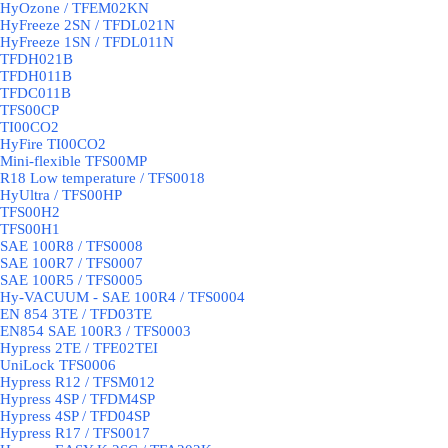
HyOzone / TFEM02KN
HyFreeze 2SN / TFDL021N
HyFreeze 1SN / TFDL011N
TFDH021B
TFDH011B
TFDC011B
TFS00CP
TI00CO2
HyFire TI00CO2
Mini-flexible TFS00MP
R18 Low temperature / TFS0018
HyUltra / TFS00HP
TFS00H2
TFS00H1
SAE 100R8 / TFS0008
SAE 100R7 / TFS0007
SAE 100R5 / TFS0005
Hy-VACUUM - SAE 100R4 / TFS0004
EN 854 3TE / TFD03TE
EN854 SAE 100R3 / TFS0003
Hypress 2TE / TFE02TEI
UniLock TFS0006
Hypress R12 / TFSM012
Hypress 4SP / TFDM4SP
Hypress 4SP / TFD04SP
Hypress R17 / TFS0017